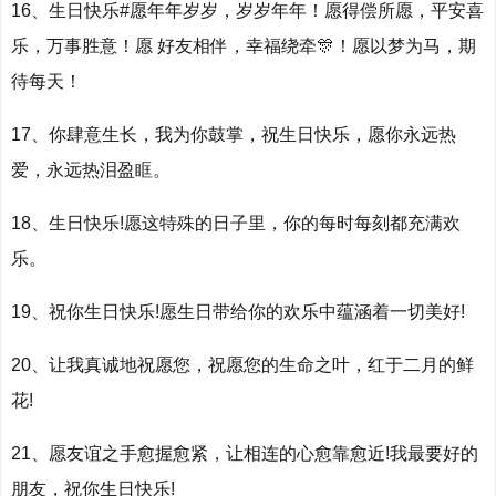
16、生日快乐#愿年年岁岁，岁岁年年！愿得偿所愿，平安喜
乐，万事胜意！愿 好友相伴，幸福绕牵🎊！愿以梦为马，期
待每天！
17、你肆意生长，我为你鼓掌，祝生日快乐，愿你永远热
爱，永远热泪盈眶。
18、生日快乐!愿这特殊的日子里，你的每时每刻都充满欢
乐。
19、祝你生日快乐!愿生日带给你的欢乐中蕴涵着一切美好!
20、让我真诚地祝愿您，祝愿您的生命之叶，红于二月的鲜
花!
21、愿友谊之手愈握愈紧，让相连的心愈靠愈近!我最要好的
朋友，祝你生日快乐!