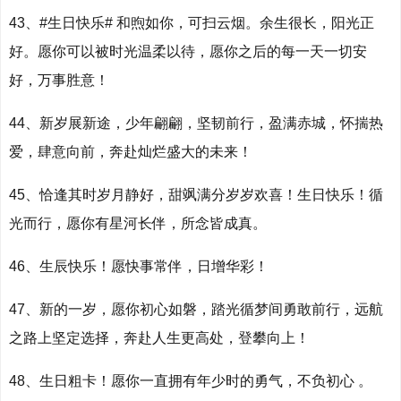
43、#生日快乐# 和煦如你，可扫云烟。余生很长，阳光正
好。愿你可以被时光温柔以待，愿你之后的每一天一切安
好，万事胜意！
44、新岁展新途，少年翩翩，坚韧前行，盈满赤城，怀揣热
爱，肆意向前，奔赴灿烂盛大的未来！
45、恰逢其时岁月静好，甜飒满分岁岁欢喜！生日快乐！循
光而行，愿你有星河长伴，所念皆成真。
46、生辰快乐！愿快事常伴，日增华彩！
47、新的一岁，愿你初心如磐，踏光循梦间勇敢前行，远航
之路上坚定选择，奔赴人生更高处，登攀向上！
48、生日粗卡！愿你一直拥有年少时的勇气，不负初心 。