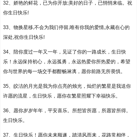
32、娇艳的鲜花，已为你开放;美好的日子，已悄悄来临。祝
你生日快乐!
33、物换星移,不会为我们停留,唯有你我的爱情,永藏在心的
深处,祝你生日快乐!
34、陪你度过一年又一年，见证了你的一路成长，生日快
乐！永远保持初心，永远孤勇，永远热爱你所热爱的，希望
你与世界的每一场交手都酣畅淋漓，愿你前路无所畏惧。
35、皎洁的月光是我为你点亮的烛光，灿烂的繁星是我送你
许愿的流星，生日快乐，愿你在繁星照耀下幸福快乐。
36、愿你岁岁年年，平安喜乐。所想皆所愿，所愿皆所得。
生日快乐。
37、生日快乐！愿你未来顺遂，踏清风而来，花路常相伴 。